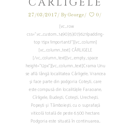
CÂRLIGELE
27/03/2017
By
George
0
[vc_row
css=".vc_custom_1490353073621{padding-
top: 15px !important;}"][vc_column]
[vc_column_text] CÂRLIGELE
[/vc_column_text][vc_empty_space
height="12px"][vc_column_text]Crama Unu
se află lângă localitatea Cârligele, Vrancea
și face parte din podgoria Cotești, care
este compusă din localitățile Faraoane,
Cîrligele, Budești, Cotești, Urechești,
Popești și Tâmboiești, cu o suprafață
viticolă totală de peste 6.500 hectare.
Podgoria este situată în continuarea