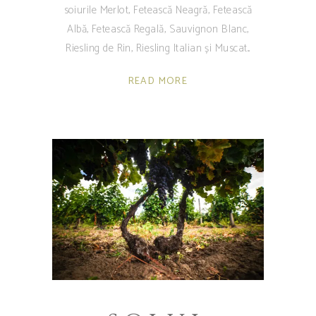
soiurile Merlot, Fetească Neagră, Fetească
Albă, Fetească Regală, Sauvignon Blanc,
Riesling de Rin, Riesling Italian și Muscat
READ MORE