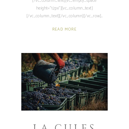
[/vc_column_text][vc_empty_space
height="12px"][vc_column_text]
[/vc_column_text][/vc_column][/vc_row]
READ MORE
LA CULES