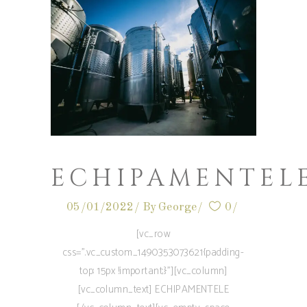
ECHIPAMENTEL
05/01/2022
By
George
0
[vc_row
css=".vc_custom_1490353073621{padding-
top: 15px !important;}"][vc_column]
[vc_column_text] ECHIPAMENTELE