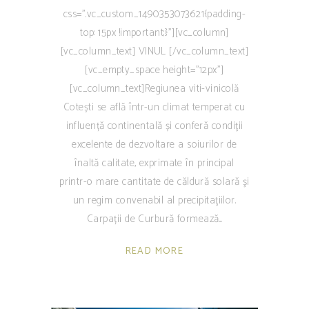
css=".vc_custom_1490353073621{padding-
top: 15px !important;}"][vc_column]
[vc_column_text] VINUL [/vc_column_text]
[vc_empty_space height="12px"]
[vc_column_text]Regiunea viti-vinicolă
Cotești se află într-un climat temperat cu
influență continentală și conferă condiţii
excelente de dezvoltare a soiurilor de
înaltă calitate, exprimate în principal
printr-o mare cantitate de căldură solară şi
un regim convenabil al precipitaţiilor.
Carpații de Curbură formează
READ MORE