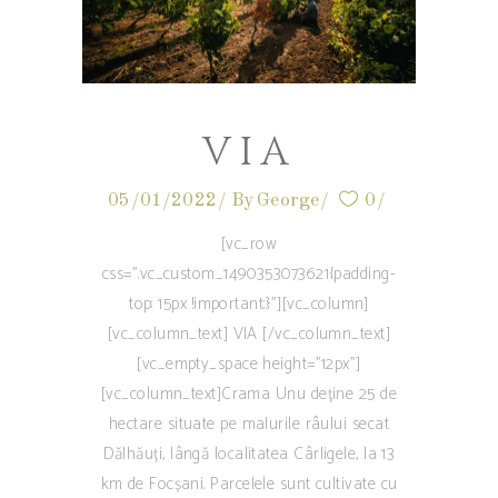
VIA
05/01/2022
By
George
0
[vc_row
css=".vc_custom_1490353073621{padding-
top: 15px !important;}"][vc_column]
[vc_column_text] VIA [/vc_column_text]
[vc_empty_space height="12px"]
[vc_column_text]Crama Unu deține 25 de
hectare situate pe malurile râului secat
Dălhăuți, lângă localitatea Cârligele, la 13
km de Focșani. Parcelele sunt cultivate cu