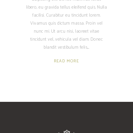
libero, eu gravida tellus eleifend quis. Nulla
facilisi. Curabitur eu tincidunt lorem.
Vivamus quis dictum massa. Proin vel
nunc mi. Ut arcu nisi, laoreet vitae
tincidunt vel, vehicula vel diam. Donec
blandit vestibulum felis,
READ MORE