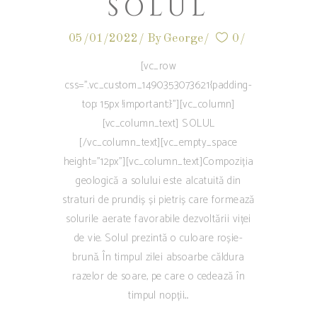
SOLUL
05/01/2022
By
George
0
[vc_row
css=".vc_custom_1490353073621{padding-
top: 15px !important;}"][vc_column]
[vc_column_text] SOLUL
[/vc_column_text][vc_empty_space
height="12px"][vc_column_text]Compoziția
geologică a solului este alcatuită din
straturi de prundiș și pietriș care formează
solurile aerate favorabile dezvoltării viței
de vie. Solul prezintă o culoare roșie-
brună. În timpul zilei absoarbe căldura
razelor de soare, pe care o cedează în
timpul nopții.