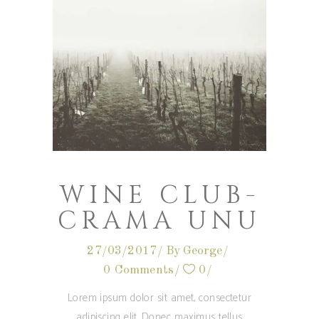
WINE CLUB-
CRAMA UNU
27/03/2017
By
George
0 Comments
0
Lorem ipsum dolor sit amet, consectetur
adipiscing elit. Donec maximus tellus