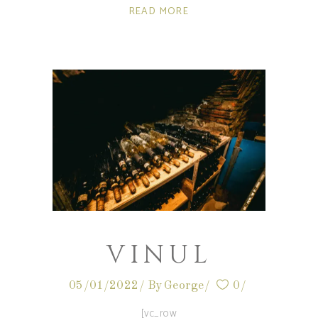
READ MORE
VINUL
05/01/2022
By
George
0
[vc_row