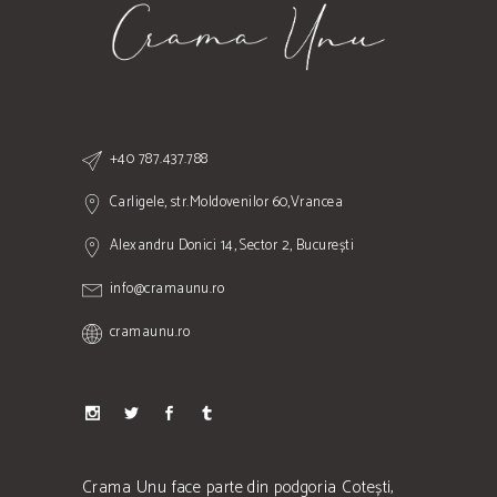
+40 787.437.788
Carligele, str.Moldovenilor 60,Vrancea
Alexandru Donici 14, Sector 2, București
info@cramaunu.ro
cramaunu.ro
Crama Unu face parte din podgoria Cotești,