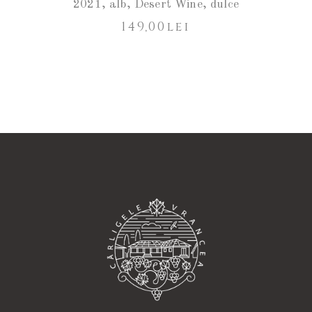
2021
,
alb
,
Desert Wine
,
dulce
149,00
lei