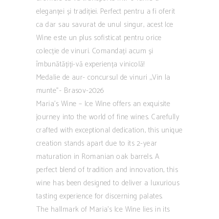
eleganței și tradiției. Perfect pentru a fi oferit
ca dar sau savurat de unul singur, acest Ice
Wine este un plus sofisticat pentru orice
colecție de vinuri. Comandați acum și
îmbunătățiți-vă experiența vinicolă!
Medalie de aur- concursul de vinuri ,,Vin la
munte”- Brasov-2026
Maria’s Wine – Ice Wine offers an exquisite
journey into the world of fine wines. Carefully
crafted with exceptional dedication, this unique
creation stands apart due to its 2-year
maturation in Romanian oak barrels. A
perfect blend of tradition and innovation, this
wine has been designed to deliver a luxurious
tasting experience for discerning palates.
The hallmark of Maria’s Ice Wine lies in its