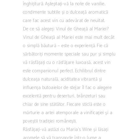
înghițitură. Așteptați-vă la note de vanilie,
condimente subtile și o dulceață aromatică
care fac acest vin cu adevărat de neuitat.
De ce să alegeți Vinul de Gheață al Mariei?
Vinul de Gheață al Mariei este mai mult decât
o simplă băutură – este o experiență. Fie că
sărbătoriți momente speciale sau pur și simplu
vă răsfățați cu o răsfățare luxoasă, acest vin
este companionul perfect. Echilibrul dintre
dulceața naturală, aciditatea vibrantă și
influența butoaielor de stejar îl fac o alegere
excelentă pentru deserturi, brânzeturi sau
chiar de sine stătător. Fiecare sticlă este o
mărturie a artei atemporale a vinificației și a
poveștii tradiției românești.
Răsfățați-vă astăzi cu Maria’s Wine și lăsați
aromele să vă transporte într-o lume a