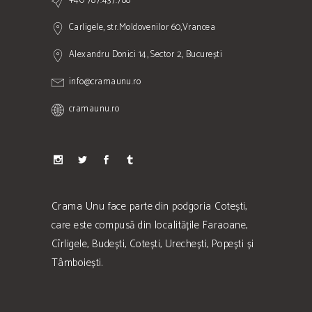
+40 787.437.788
Carligele, str.Moldovenilor 60,Vrancea
Alexandru Donici 14, Sector 2, București
info@cramaunu.ro
cramaunu.ro
Crama Unu face parte din podgoria Cotești,
care este compusă din localitățile Faraoane,
Cîrligele, Budești, Cotești, Urechești, Popești și
Tâmboiești.