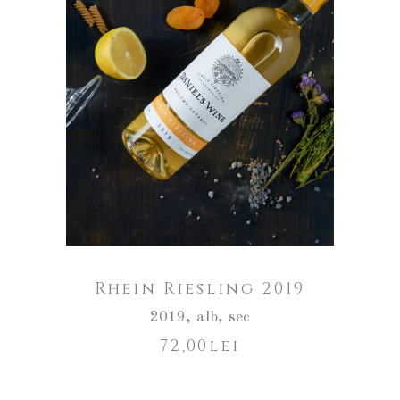
ADAUGĂ ÎN COȘ
Rhein Riesling 2019
2019
,
alb
,
sec
72,00
lei