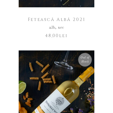
Fetească Albă 2021
alb
,
sec
48,00
lei
Out of
Stock
CITEȘTE MAI MULT