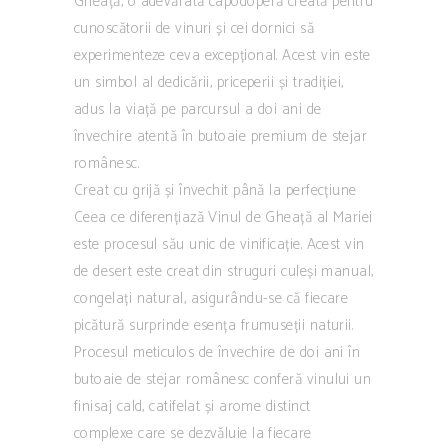
Gheață, o adevărată capodoperă creată pentru
cunoscătorii de vinuri și cei dornici să
experimenteze ceva excepțional. Acest vin este
un simbol al dedicării, priceperii și tradiției,
adus la viață pe parcursul a doi ani de
învechire atentă în butoaie premium de stejar
românesc.
Creat cu grijă și învechit până la perfecțiune
Ceea ce diferențiază Vinul de Gheață al Mariei
este procesul său unic de vinificație. Acest vin
de desert este creat din struguri culeși manual,
congelați natural, asigurându-se că fiecare
picătură surprinde esența frumuseții naturii.
Procesul meticulos de învechire de doi ani în
butoaie de stejar românesc conferă vinului un
finisaj cald, catifelat și arome distinct
complexe care se dezvăluie la fiecare