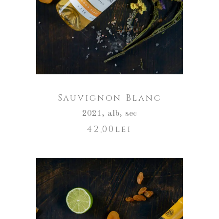
Sauvignon Blanc
2021
,
alb
,
sec
42,00
lei