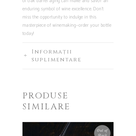
of oak barrel aging can make and savor an
enduring symbol of wine excellence. Don’t
miss the opportunity to indulge in this
masterpiece of winemaking—order your bottle
today!
Informații
suplimentare
PRODUSE
SIMILARE
Out of
Stock