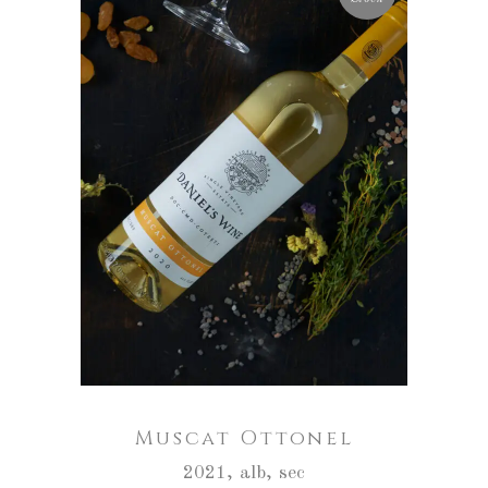
CITEȘTE MAI MULT
Muscat Ottonel
2021
,
alb
,
sec