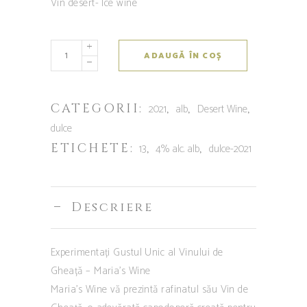
Vin desert- Ice wine
ADAUGĂ ÎN COȘ
CATEGORII:
,
,
,
2021
alb
Desert Wine
dulce
ETICHETE:
,
,
13
4% alc. alb
dulce-2021
Descriere
Experimentați Gustul Unic al Vinului de
Gheață – Maria’s Wine
Maria’s Wine vă prezintă rafinatul său Vin de