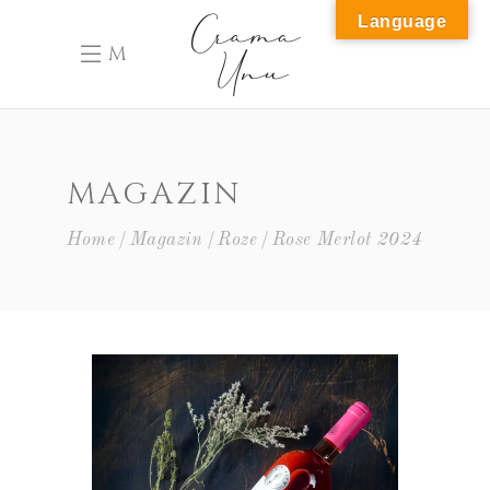
Language
M
MAGAZIN
Home
Magazin
Roze
Rose Merlot 2024