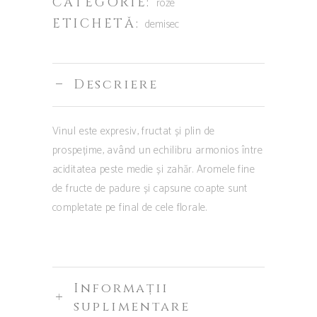
CATEGORIE:
roze
ETICHETĂ:
demisec
Descriere
Vinul este expresiv, fructat și plin de
prospețime, având un echilibru armonios între
aciditatea peste medie și zahăr. Aromele fine
de fructe de padure și capsune coapte sunt
completate pe final de cele florale.
Informații
suplimentare