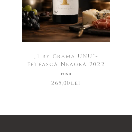
,,1 by Crama UNU”-
Fetească Neagră 2022
rosu
265,00
lei